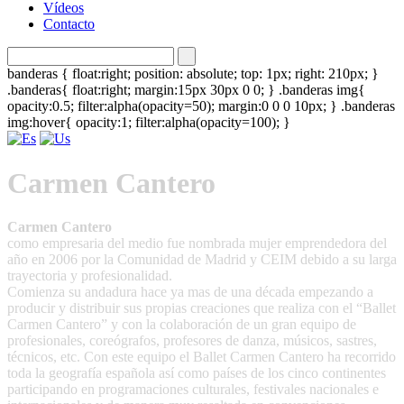
Vídeos
Contacto
banderas { float:right; position: absolute; top: 1px; right: 210px; }
.banderas{ float:right; margin:15px 30px 0 0; } .banderas img{
opacity:0.5; filter:alpha(opacity=50); margin:0 0 0 10px; } .banderas
img:hover{ opacity:1; filter:alpha(opacity=100); }
Carmen Cantero
Carmen Cantero
como empresaria del medio fue nombrada mujer emprendedora del
año en 2006 por la Comunidad de Madrid y CEIM debido a su larga
trayectoria y profesionalidad.
Comienza su andadura hace ya mas de una década empezando a
producir y distribuir sus propias creaciones que realiza con el “Ballet
Carmen Cantero” y con la colaboración de un gran equipo de
profesionales, coreógrafos, profesores de danza, músicos, sastres,
técnicos, etc. Con este equipo el Ballet Carmen Cantero ha recorrido
toda la geografía española así como países de los cinco continentes
participando en programaciones culturales, festivales nacionales e