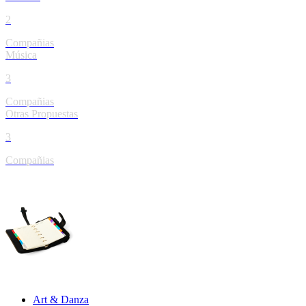
2
Compañias
Música
3
Compañias
Otras Propuestas
3
Compañias
Agenda
Art & Danza