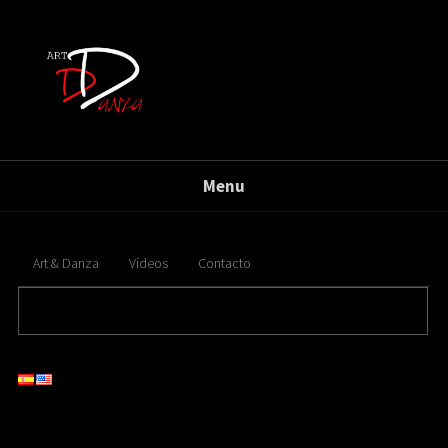
Menu
Art & Danza
Vídeos
Contacto
banderas { float:right; position: absolute; top: 1px; right: 210px; } .banderas{ float:right;
margin:15px 30px 0 0; } .banderas img{ opacity:0.5; filter:alpha(opacity=50); margin:0 0 0 10px; }
.banderas img:hover{ opacity:1; filter:alpha(opacity=100); }