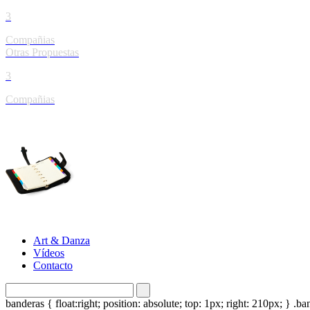
3
Compañias
Otras Propuestas
3
Compañias
Agenda
Art & Danza
Vídeos
Contacto
banderas { float:right; position: absolute; top: 1px; right: 210px; } 