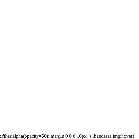
.5; filter:alpha(opacity=50); margin:0 0 0 10px; } .banderas img:hover{