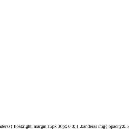
.banderas{ float:right; margin:15px 30px 0 0; } .banderas img{ opacity:0