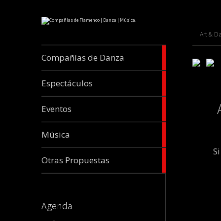
Art & D
banderas { flo
4
Compañías de Danza
filter:alpha(o
Compañias
11
Espectáculos
Compañias
2
Eventos
Compañias
3
Música
Compañias
Si
3
Otras Propuestas
Compañias
Agenda