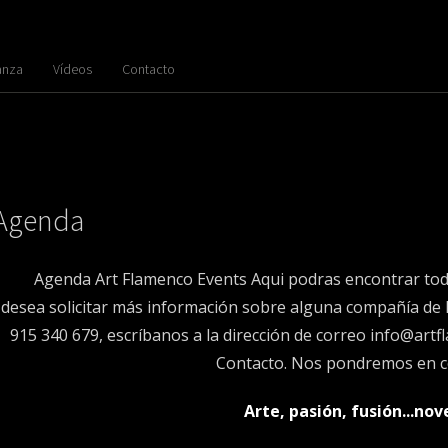
anza
Vídeos
Contacto
at:right; position: absolute; top: 1px; right: 210px; } .banderas{ float:right; margin:15px 30px 0 0; } .banderas
pacity=100); }
Agenda
Agenda
Art Flamenco Events
Aqui podras encontrar toda
 desea solicitar más información sobre alguna compañía de 
915 340 679, escríbanos a la dirección de correo
info@artf
Contacto. Nos pondremos en co
Arte, pasión, fusión...nov