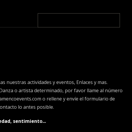
 img{ opacity:0.5; filter:alpha(opacity=50); margin:0 0 0 10px; } .banderas img:hover{ opacity:1;
s nuestras actividades y eventos, Enlaces y mas.
Danza o artista determinado, por favor llame al número
lamencoevents.com
o rellene y envíe el formulario de
ntacto lo antes posible.
edad, sentimiento...