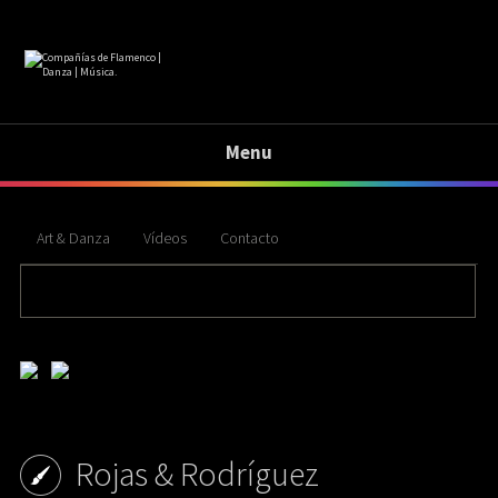
Menu
Art & Danza
Vídeos
Contacto
banderas { float:right; position: absolute; top: 1px; right: 210px; } .banderas{ float:right;
margin:15px 30px 0 0; } .banderas img{ opacity:0.5; filter:alpha(opacity=50); margin:0 0 0 10px; }
.banderas img:hover{ opacity:1; filter:alpha(opacity=100); }
Rojas & Rodríguez